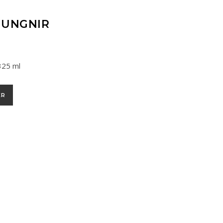
GUNGNIR
325 ml
gnir
ER