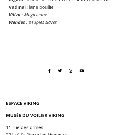
Vadmal
: laine bouillie
Völva
: Magicienne
Wendes
: peuples slaves
ESPACE VIKING
MUSÉE DU VOILIER VIKING
11 rue des ormes
77140 St Pierre les Nemours