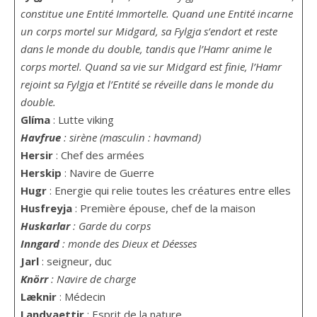
constitue une Entité Immortelle. Quand une Entité incarne
un corps mortel sur Midgard, sa Fylgja s’endort et reste
dans le monde du double, tandis que l’Hamr anime le
corps mortel. Quand sa vie sur Midgard est finie, l’Hamr
rejoint sa Fylgja et l’Entité se réveille dans le monde du
double.
Glíma
: Lutte viking
Havfrue
: sirène (masculin : havmand)
Hersir
: Chef des armées
Herskip
: Navire de Guerre
Hugr
: Energie qui relie toutes les créatures entre elles
Husfreyja
: Première épouse, chef de la maison
Huskarlar
: Garde du corps
Inngard
: monde des Dieux et Déesses
Jarl
: seigneur, duc
Knörr
: Navire de charge
Læknir
: Médecin
Landvaettir
: Esprit de la nature