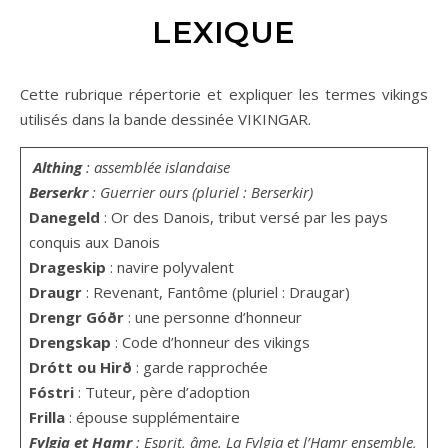
LEXIQUE
Cette rubrique répertorie et expliquer les termes vikings
utilisés dans la bande dessinée VIKINGAR.
Althing
: assemblée islandaise
Berserkr
: Guerrier ours (pluriel : Berserkir)
Danegeld
: Or des Danois, tribut versé par les pays
conquis aux Danois
Drageskip
: navire polyvalent
Draugr
: Revenant, Fantôme (pluriel : Draugar)
Drengr Góðr
: une personne d’honneur
Drengskap
: Code d’honneur des vikings
Drótt ou Hirð
: garde rapprochée
F
óstri
: Tuteur, père d’adoption
Frilla
: épouse supplémentaire
Fylgja et Hamr
: Esprit, âme. La Fylgja et l’Hamr ensemble,