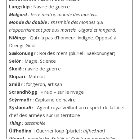
Langskip
: Navire de guerre
Midgard
: terre neutre, monde des mortels.
Monde du double
: ensemble des mondes qui
n’appartiennent pas aux mortels, Utgard et Inngard.
Níðingr
: Qui n’a pas d’honneur, indigne. Opposé à
Drengr Gódr
Sækonungr
: Roi des mers (pluriel : Saekonungar)
Seiðr
: Magie, Science
Skeið
: navire de guerre
Skipari
: Matelot
Smiðr
: forgeron, artisan
Strandhögg
: « raid » sur le rivage
Stýr
maðr
: Capitaine de navire
Sýslu
maðr
: Agent royal veillant au respect de la loi et
chef des armées sur un territoire
Thing
: assemblée
Úlfheðinn
: Guerrier loup (pluriel :
úlfheðnar)
Utgard
: monde des Entités et Créatures immortelles